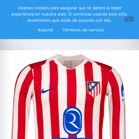
Usamos cookies para asegurar que te damos la mejor
experiencia en nuestra web. Si continúas usando este sitio,
asumiremos que estás de acuerdo con ello.
Aceptar
Términos de servicio