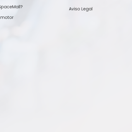
SpaceMall?
Aviso Legal
omotor