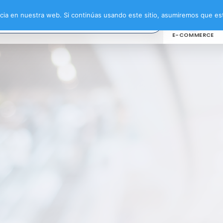
ia en nuestra web. Si continúas usando este sitio, asumiremos que est
E-COMMERCE