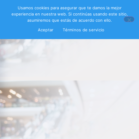
Usamos cookies para asegurar que te damos la mejor
experiencia en nuestra web. Si continúas usando este sitio,
asumiremos que estás de acuerdo con ello.
Aceptar
Términos de servicio