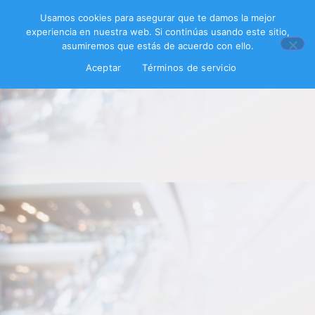
Usamos cookies para asegurar que te damos la mejor
experiencia en nuestra web. Si continúas usando este sitio,
asumiremos que estás de acuerdo con ello.
Aceptar
Términos de servicio