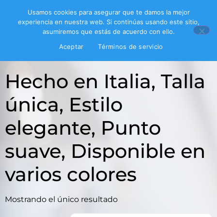
Usamos cookies para asegurar que te damos la mejor
experiencia en nuestra web. Si continúas usando este sitio,
asumiremos que estás de acuerdo con ello.
Inicio
/ Hecho en Italia, Talla única, Estilo elegante,
Aceptar
Términos de servicio
Punto suave, Disponible en varios colores
Hecho en Italia, Talla
única, Estilo
elegante, Punto
suave, Disponible en
varios colores
Mostrando el único resultado