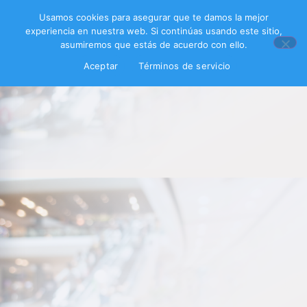
Usamos cookies para asegurar que te damos la mejor
experiencia en nuestra web. Si continúas usando este sitio,
asumiremos que estás de acuerdo con ello.
Aceptar
Términos de servicio