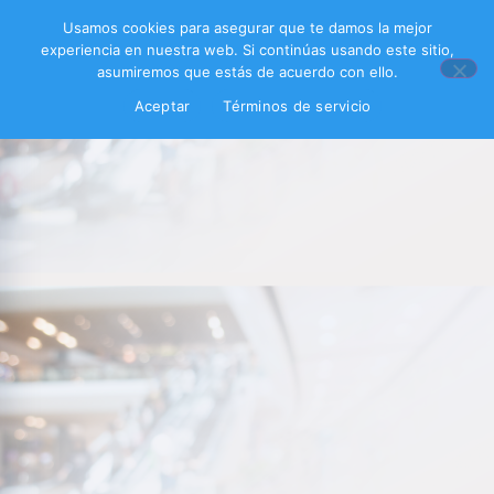
Usamos cookies para asegurar que te damos la mejor
experiencia en nuestra web. Si continúas usando este sitio,
asumiremos que estás de acuerdo con ello.
Aceptar
Términos de servicio