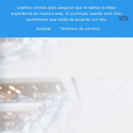
Usamos cookies para asegurar que te damos la mejor
experiencia en nuestra web. Si continúas usando este sitio,
asumiremos que estás de acuerdo con ello.
Aceptar
Términos de servicio