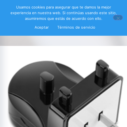
Usamos cookies para asegurar que te damos la mejor
experiencia en nuestra web. Si continúas usando este sitio,
asumiremos que estás de acuerdo con ello.
Aceptar
Términos de servicio