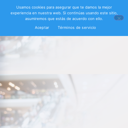
Usamos cookies para asegurar que te damos la mejor
experiencia en nuestra web. Si continúas usando este sitio,
asumiremos que estás de acuerdo con ello.
Aceptar
Términos de servicio