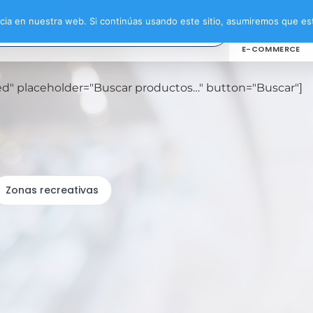
ia en nuestra web. Si continúas usando este sitio, asumiremos que est
E-COMMERCE
oxed" placeholder="Buscar productos…" button="Buscar"]
Zonas recreativas