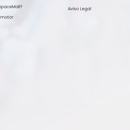
SpaceMall?
Aviso Legal
omotor