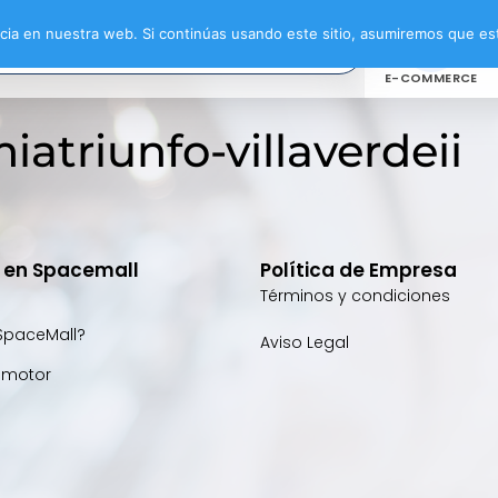
ia en nuestra web. Si continúas usando este sitio, asumiremos que est
E-COMMERCE
atriunfo-villaverdeii
e en Spacemall
Política de Empresa
Términos y condiciones
SpaceMall?
Aviso Legal
omotor