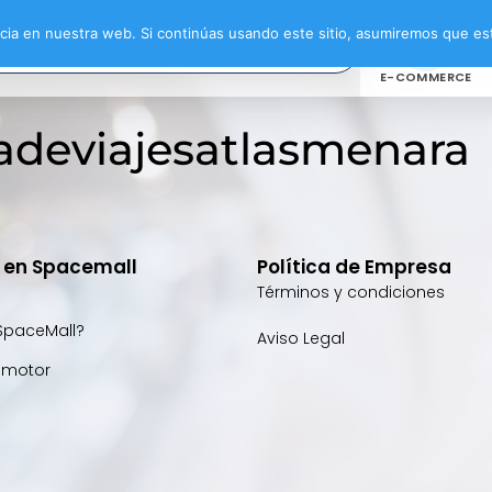
ia en nuestra web. Si continúas usando este sitio, asumiremos que est
E-COMMERCE
adeviajesatlasmenara
e en Spacemall
Política de Empresa
Términos y condiciones
SpaceMall?
Aviso Legal
omotor