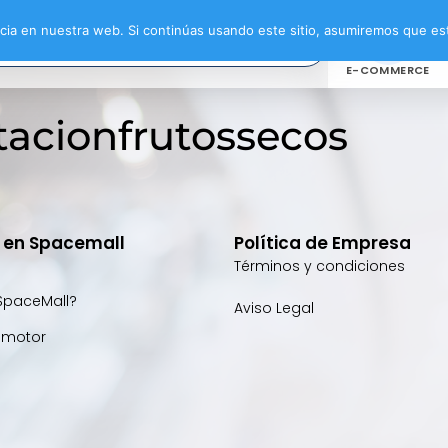
ia en nuestra web. Si continúas usando este sitio, asumiremos que est
E-COMMERCE
tacionfrutossecos
e en Spacemall
Política de Empresa
Términos y condiciones
SpaceMall?
Aviso Legal
omotor