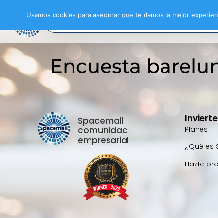
Usamos cookies para asegurar que te damos la mejor experienc
Encuesta barelu
Inviert
Spacemall
comunidad
Planes
empresarial
¿Qué es 
Hazte pr