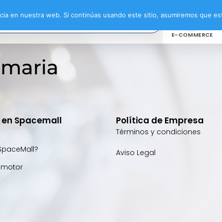
ia en nuestra web. Si continúas usando este sitio, asumiremos que est
E-COMMERCE
amaria
e en Spacemall
Política de Empresa
Términos y condiciones
SpaceMall?
Aviso Legal
omotor