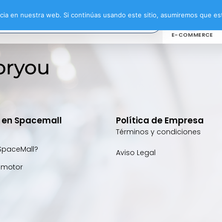
ia en nuestra web. Si continúas usando este sitio, asumiremos que est
E-COMMERCE
oryou
e en Spacemall
Política de Empresa
Términos y condiciones
SpaceMall?
Aviso Legal
omotor