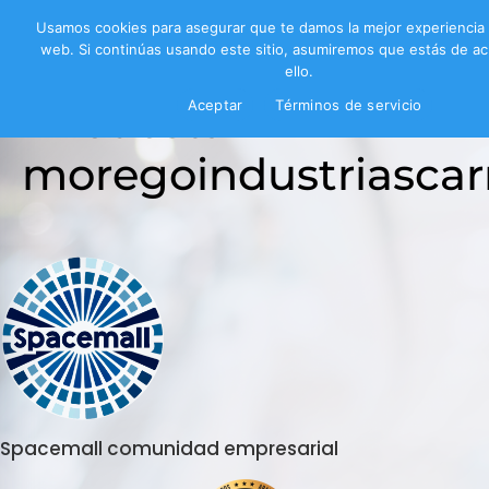
Usamos cookies para asegurar que te damos la mejor experiencia
web. Si continúas usando este sitio, asumiremos que estás de a
ello.
Encuesta
Aceptar
Términos de servicio
moregoindustriascar
Spacemall comunidad empresarial