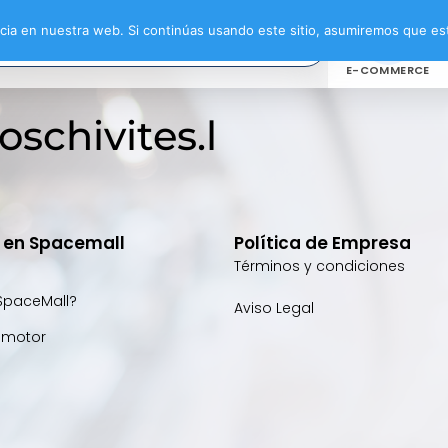
ia en nuestra web. Si continúas usando este sitio, asumiremos que est
E-COMMERCE
schivites.l
e en Spacemall
Política de Empresa
Términos y condiciones
SpaceMall?
Aviso Legal
omotor