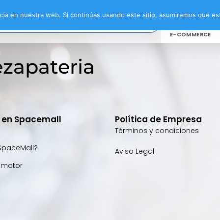
ia en nuestra web. Si continúas usando este sitio, asumiremos que est
E-COMMERCE
ezapateria
e en Spacemall
Política de Empresa
Términos y condiciones
SpaceMall?
Aviso Legal
omotor