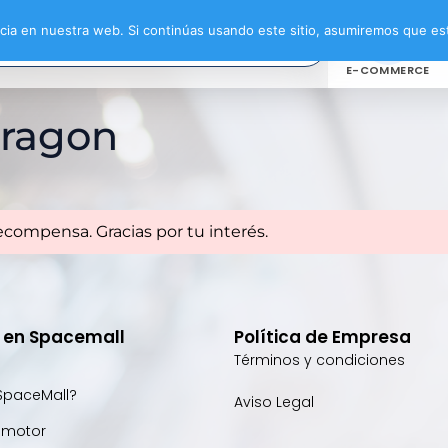
ia en nuestra web. Si continúas usando este sitio, asumiremos que est
E-COMMERCE
Dragon
ecompensa. Gracias por tu interés.
e en Spacemall
Política de Empresa
Términos y condiciones
SpaceMall?
Aviso Legal
omotor