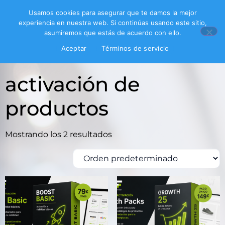
Usamos cookies para asegurar que te damos la mejor
experiencia en nuestra web. Si continúas usando este sitio,
asumiremos que estás de acuerdo con ello.
Inicio
/ Productos etiquetados “activación de
Aceptar
Términos de servicio
productos”
activación de
productos
Mostrando los 2 resultados