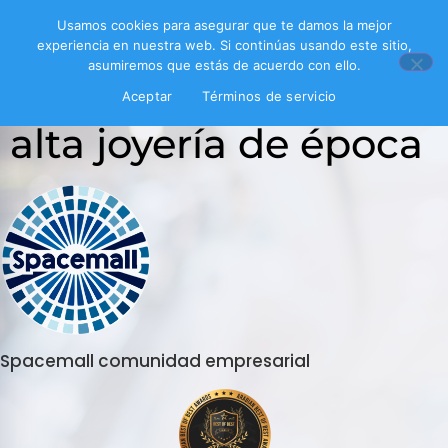
Usamos cookies para asegurar que te damos la mejor
experiencia en nuestra web. Si continúas usando este sitio,
asumiremos que estás de acuerdo con ello.
Inicio
/ Productos etiquetados “alta joyería de época”
Aceptar
Términos de servicio
alta joyería de época
Spacemall comunidad empresarial