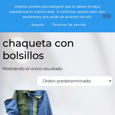
Usamos cookies para asegurar que te damos la mejor
experiencia en nuestra web. Si continúas usando este sitio,
asumiremos que estás de acuerdo con ello.
Inicio
/ Productos etiquetados “chaqueta con
Aceptar
Términos de servicio
bolsillos”
chaqueta con
bolsillos
Mostrando el único resultado