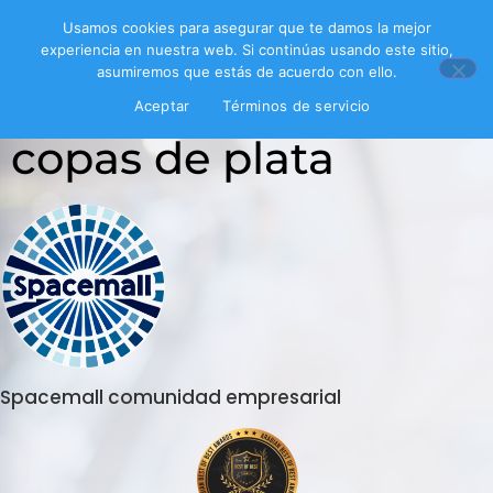
Usamos cookies para asegurar que te damos la mejor
experiencia en nuestra web. Si continúas usando este sitio,
asumiremos que estás de acuerdo con ello.
Inicio
/ Productos etiquetados “copas de plata”
Aceptar
Términos de servicio
copas de plata
Spacemall comunidad empresarial