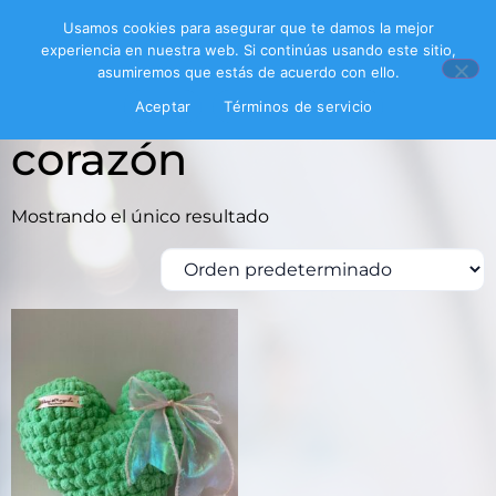
Usamos cookies para asegurar que te damos la mejor
experiencia en nuestra web. Si continúas usando este sitio,
asumiremos que estás de acuerdo con ello.
Inicio
/ Productos etiquetados “corazón”
Aceptar
Términos de servicio
corazón
Mostrando el único resultado