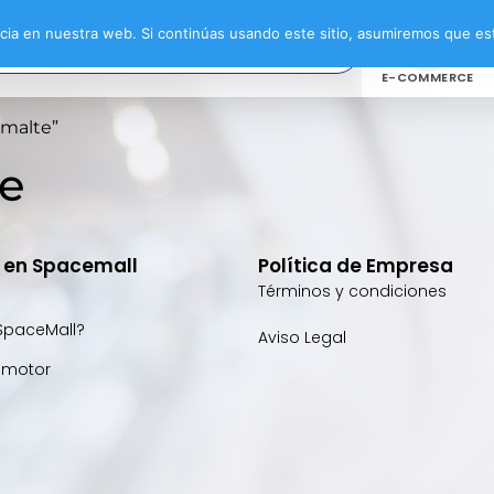
ia en nuestra web. Si continúas usando este sitio, asumiremos que est
E-COMMERCE
smalte”
te
e en Spacemall
Política de Empresa
Términos y condiciones
SpaceMall?
Aviso Legal
omotor