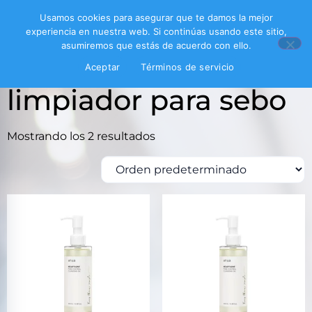
Usamos cookies para asegurar que te damos la mejor
experiencia en nuestra web. Si continúas usando este sitio,
asumiremos que estás de acuerdo con ello.
Inicio
/ Productos etiquetados “limpiador para sebo”
Aceptar
Términos de servicio
limpiador para sebo
Mostrando los 2 resultados