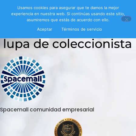
Usamos cookies para asegurar que te damos la mejor
experiencia en nuestra web. Si continúas usando este sitio,
asumiremos que estás de acuerdo con ello.
Inicio
/ Productos etiquetados “lupa de coleccionista”
Aceptar
Términos de servicio
lupa de coleccionista
Spacemall comunidad empresarial