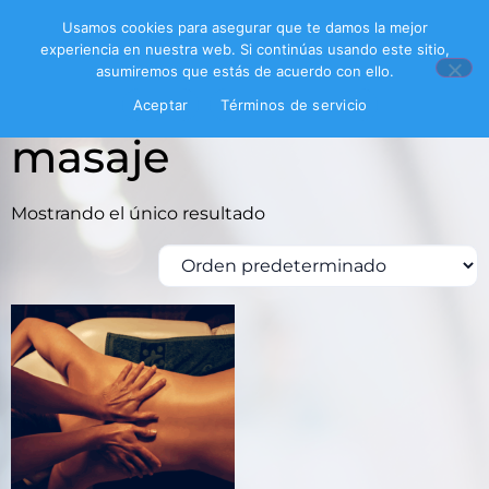
Usamos cookies para asegurar que te damos la mejor
experiencia en nuestra web. Si continúas usando este sitio,
asumiremos que estás de acuerdo con ello.
Inicio
/ Productos etiquetados “masaje”
Aceptar
Términos de servicio
masaje
Mostrando el único resultado