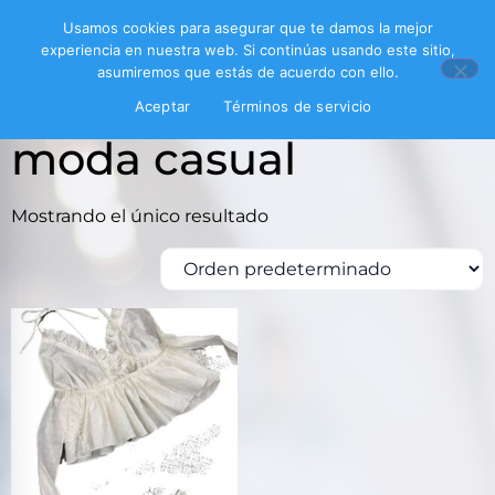
Usamos cookies para asegurar que te damos la mejor
experiencia en nuestra web. Si continúas usando este sitio,
asumiremos que estás de acuerdo con ello.
Inicio
/ Productos etiquetados “moda casual”
Aceptar
Términos de servicio
moda casual
Mostrando el único resultado