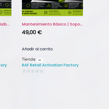
sib...
Mantenimiento Básico | Soporte...
49,00
€
Añadir al carrito
Tienda:
tory
RAF Retail Activation Factory
0
de
5