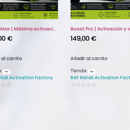
Boost Max | Máxima activación ...
Boost Pro | Activación y vi
00
€
149,00
€
 al carrito
Añadir al carrito
a:
Tienda:
tail Activation Factory
RAF Retail Activation Fac
0
de
5