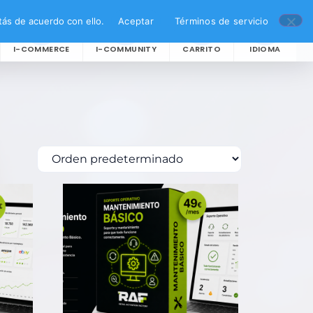
ás de acuerdo con ello.
Aceptar
Términos de servicio
I-COMMERCE
I-COMMUNITY
CARRITO
IDIOMA