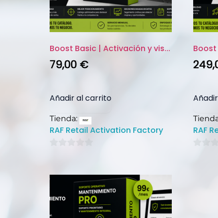
Boost Basic | Activación y vis...
79,00
€
249,
Añadir al carrito
Añadir
Tienda:
Tiend
RAF Retail Activation Factory
RAF Re
0
0
de
de
5
5