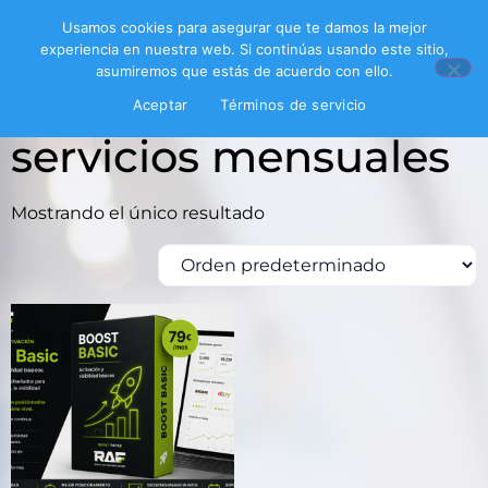
Usamos cookies para asegurar que te damos la mejor
experiencia en nuestra web. Si continúas usando este sitio,
asumiremos que estás de acuerdo con ello.
Inicio
/ Productos etiquetados “servicios mensuales”
Aceptar
Términos de servicio
servicios mensuales
Mostrando el único resultado