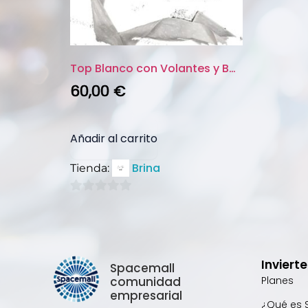
Top Blanco con Volantes y Bord...
60,00
€
Añadir al carrito
Brina
Tienda:
0
de
5
Inviert
Spacemall
comunidad
Planes
empresarial
¿Qué es 