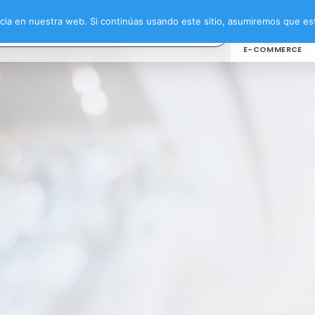
ia en nuestra web. Si continúas usando este sitio, asumiremos que est
E-COMMERCE