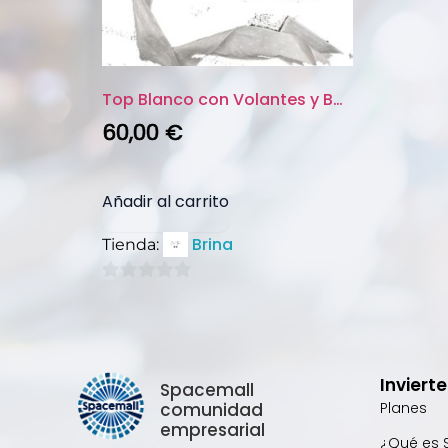
Top Blanco con Volantes y Bord...
60,00
€
Añadir al carrito
Brina
Tienda:
0
de
5
Inviert
Spacemall
comunidad
Planes
empresarial
¿Qué es 