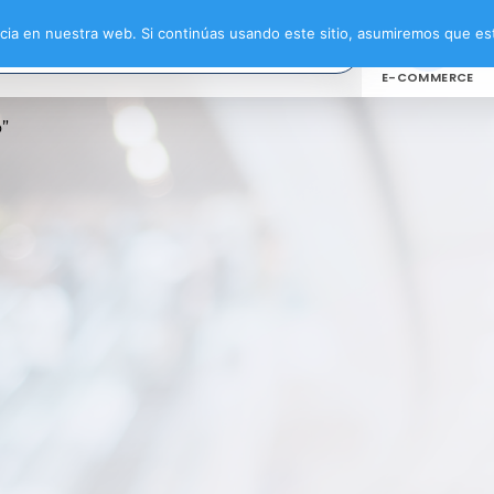
ia en nuestra web. Si continúas usando este sitio, asumiremos que est
E-COMMERCE
”