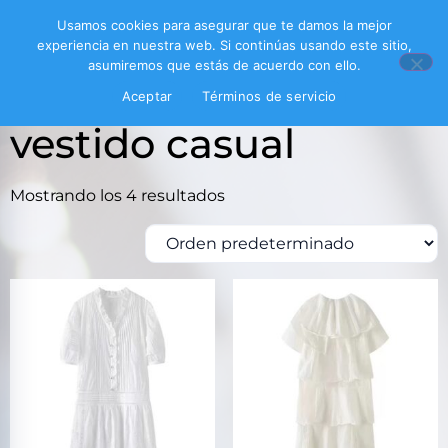
Usamos cookies para asegurar que te damos la mejor
experiencia en nuestra web. Si continúas usando este sitio,
asumiremos que estás de acuerdo con ello.
Inicio
/ Productos etiquetados “vestido casual”
Aceptar
Términos de servicio
vestido casual
Mostrando los 4 resultados