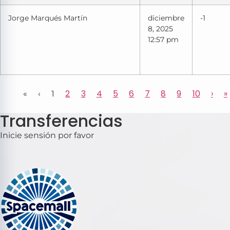
Jorge Marqués Martín
diciembre
-1
8, 2025
12:57 pm
2
3
4
5
6
7
8
9
10
›
»
«
‹
1
Transferencias
Inicie sensión por favor