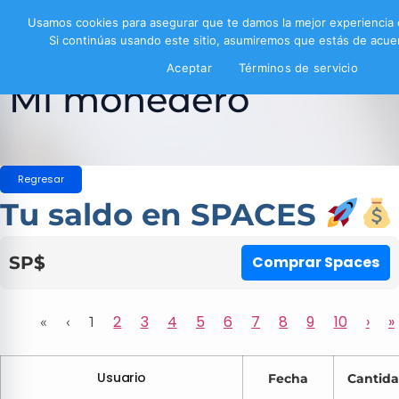
Usamos cookies para asegurar que te damos la mejor experiencia
Si continúas usando este sitio, asumiremos que estás de acuer
Aceptar
Términos de servicio
Mi monedero
Regresar
Tu saldo en SPACES
SP$
Comprar Spaces
2
3
4
5
6
7
8
9
10
›
»
«
‹
1
Usuario
Fecha
Cantid