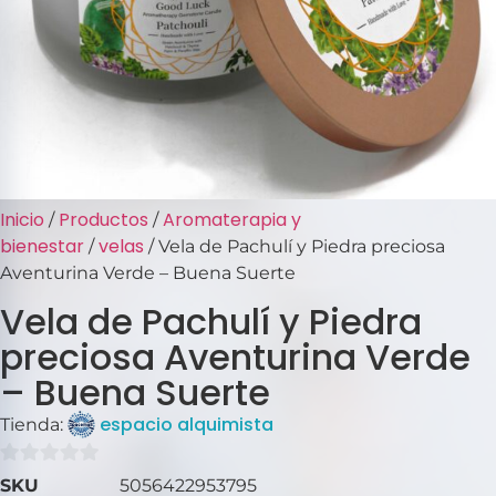
Inicio
Productos
Aromaterapia y
/
/
bienestar
velas
/
/ Vela de Pachulí y Piedra preciosa
Aventurina Verde – Buena Suerte
Vela de Pachulí y Piedra
preciosa Aventurina Verde
– Buena Suerte
espacio alquimista
Tienda:
0
SKU
5056422953795