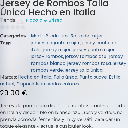
Jersey de Rombos Talla
Única Hecho en Italia
Piccola & Brissa
Tienda:
0
Moda
Productos
Ropa de mujer
Categories
,
,
de
jersey elegante mujer
jersey hecho en
Tags
,
5
italia
jersey mujer
jersey punto mujer
,
,
,
jersey rombos
jersey rombos azul
jersey
,
,
rombos blanco
jersey rombos rosa
jersey
,
,
rombos verde
jersey talla única
,
Hecho en Italia, Talla única, Punto suave, Estilo
Marcas:
actual, Disponible en varios colores
29,00
€
Jersey de punto con diseño de rombos, confeccionado
en Italia y disponible en blanco, azul, rosa y verde. Una
prenda cómoda, femenina y muy versátil para dar un
toque elegante y actual a cualquier look.