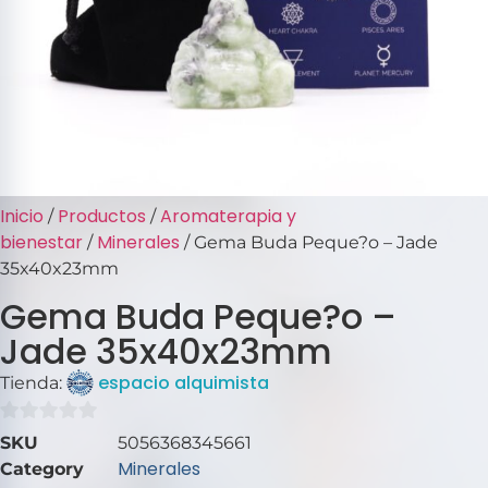
Inicio
Productos
Aromaterapia y
/
/
bienestar
Minerales
/
/ Gema Buda Peque?o – Jade
35x40x23mm
Gema Buda Peque?o –
Jade 35x40x23mm
espacio alquimista
Tienda:
0
SKU
5056368345661
de
Minerales
Category