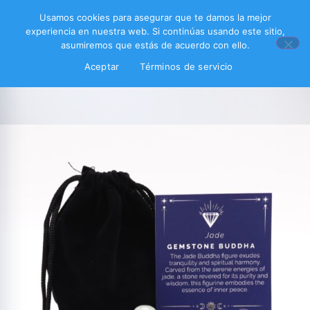
Usamos cookies para asegurar que te damos la mejor
experiencia en nuestra web. Si continúas usando este sitio,
asumiremos que estás de acuerdo con ello.
Aceptar
Términos de servicio