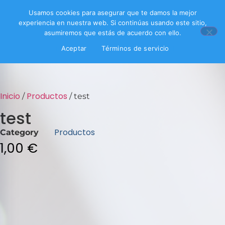
Usamos cookies para asegurar que te damos la mejor
experiencia en nuestra web. Si continúas usando este sitio,
asumiremos que estás de acuerdo con ello.
Aceptar
Términos de servicio
Inicio
Productos
/
/ test
test
Productos
Category
1,00
€