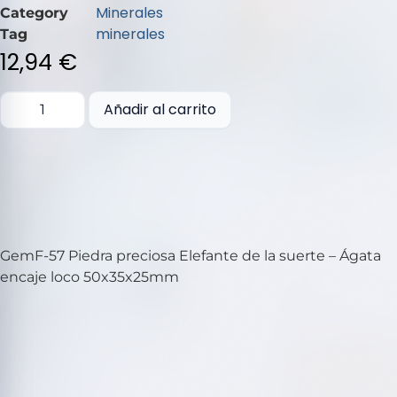
de
Minerales
Category
5
minerales
Tag
12,94
€
Añadir al carrito
GemF-57 Piedra preciosa Elefante de la suerte – Ágata
encaje loco 50x35x25mm