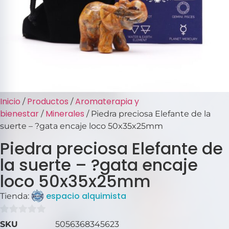
Inicio
Productos
Aromaterapia y
/
/
bienestar
Minerales
/
/ Piedra preciosa Elefante de la
suerte – ?gata encaje loco 50x35x25mm
Piedra preciosa Elefante de
la suerte – ?gata encaje
loco 50x35x25mm
espacio alquimista
Tienda:
0
SKU
5056368345623