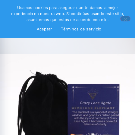
Usamos cookies para asegurar que te damos la mejor
experiencia en nuestra web. Si continúas usando este sitio,
asumiremos que estás de acuerdo con ello.
Aceptar
Términos de servicio