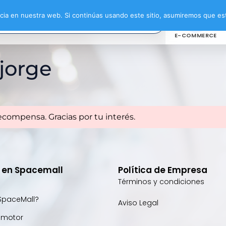
ia en nuestra web. Si continúas usando este sitio, asumiremos que est
E-COMMERCE
jorge
ecompensa. Gracias por tu interés.
e en Spacemall
Política de Empresa
Términos y condiciones
SpaceMall?
Aviso Legal
omotor