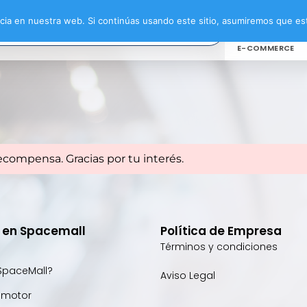
ia en nuestra web. Si continúas usando este sitio, asumiremos que est
E-COMMERCE
ecompensa. Gracias por tu interés.
e en Spacemall
Política de Empresa
Términos y condiciones
SpaceMall?
Aviso Legal
omotor