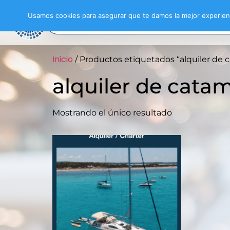
Usamos cookies para asegurar que te damos la mejor experienc
Inicio
/ Productos etiquetados “alquiler de 
alquiler de cata
Mostrando el único resultado