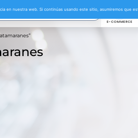
ia en nuestra web. Si continúas usando este sitio, asumiremos que est
E-COMMERCE
catamaranes”
maranes