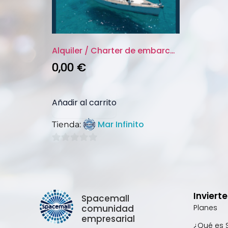
Alquiler / Charter de embarcac...
0,00
€
Añadir al carrito
Mar Infinito
Tienda:
0
de
5
Inviert
Spacemall
comunidad
Planes
empresarial
¿Qué es 