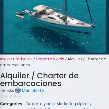
Inicio
Productos
Deporte y ocio
/
/
/ Alquiler / Charter de
embarcaciones
Alquiler / Charter de
embarcaciones
Mar Infinito
Tienda:
0
Deporte y ocio
Marketing digital y
Categories
,
de