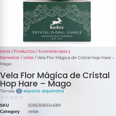
Inicio
Productos
Aromaterapia y
/
/
bienestar
velas
/
/ Vela Flor Mágica de Cristal Hop Hare –
Mago
Vela Flor Mágica de Cristal
Hop Hare – Mago
espacio alquimista
Tienda:
0
SKU
5056368334689
de
velas
Category