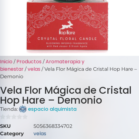
Inicio
Productos
Aromaterapia y
/
/
bienestar
velas
/
/ Vela Flor Mágica de Cristal Hop Hare –
Demonio
Vela Flor Mágica de Cristal
Hop Hare – Demonio
espacio alquimista
Tienda:
0
SKU
5056368334702
de
velas
Category